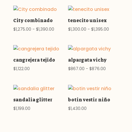
precios:
desde
$1,090.00
City combinado
tenecito unisex
hasta
Rango
Rango
$
1,275.00
-
$
1,390.00
$
1,300.00
-
$
1,395.00
$1,149.00
de
de
precios:
precios:
desde
desde
$1,275.00
$1,300.00
cangrejera tejido
alpargata vichy
hasta
hasta
Rango
$
1,122.00
$
867.00
-
$
876.00
$1,390.00
$1,395.00
de
precios:
desde
$867.00
sandalia glitter
botin vestir niño
hasta
$
1,199.00
$
1,430.00
$876.00