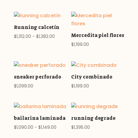
Running calcetín
Mercedita piel flores
Rango
$
1,312.00
-
$
1,382.00
de
$
1,199.00
precios:
desde
$1,312.00
hasta
sneaker perforado
City combinado
$1,382.00
$
1,099.00
$
1,199.00
bailarina laminada
running degrade
Rango
$
1,090.00
-
$
1,149.00
$
1,395.00
de