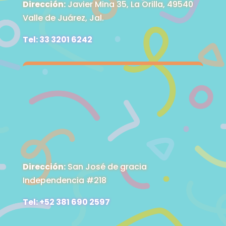
Dirección:
Javier Mina 35, La Orilla, 49540
Valle de Juárez, Jal.
Tel: 33 3201 6242
Dirección:
San José de gracia
Independencia #218
Tel: +52 381 690 2597