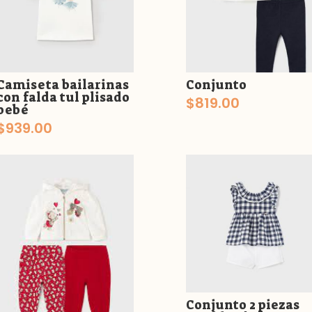
Camiseta bailarinas
Conjunto
con falda tul plisado
$
819.00
bebé
$
939.00
Conjunto 2 piezas