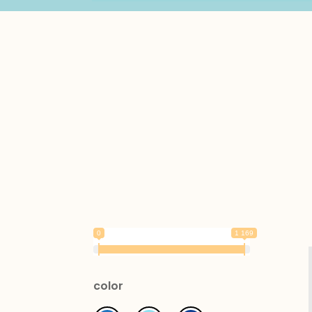
0
1 169
color