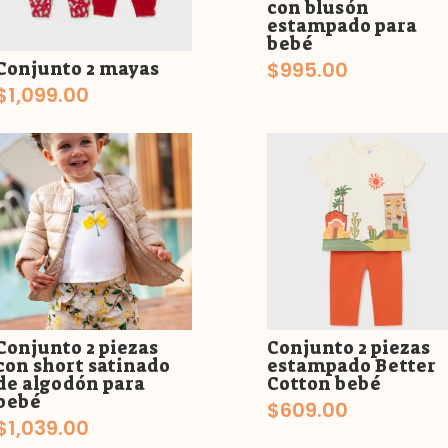
con blusón
estampado para
bebé
$
995.00
Conjunto 2 mayas
$
1,099.00
Conjunto 2 piezas
Conjunto 2 piezas
con short satinado
estampado Better
de algodón para
Cotton bebé
bebé
$
609.00
$
1,039.00