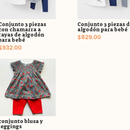
Conjunto 3 piezas
Conjunto 3 piezas 
con chamarra a
algodón para bebé
rayas de algodón
$
829.00
para bebé
$
932.00
conjunto blusa y
leggings