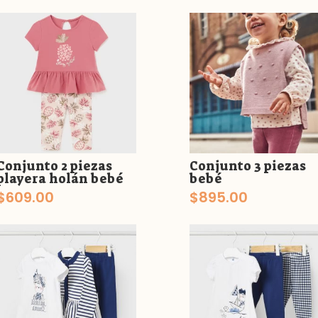
Conjunto 2 piezas
Conjunto 3 piezas
playera holán bebé
bebé
$
609.00
$
895.00