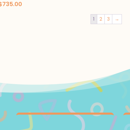
$
735.00
1
2
3
→