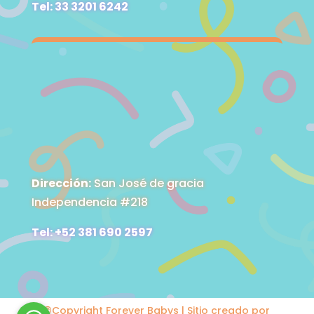
Tel: 33 3201 6242
Dirección:
San José de gracia
Independencia #218
Tel: +52 381 690 2597
©Copyright Forever Babys | Sitio creado por