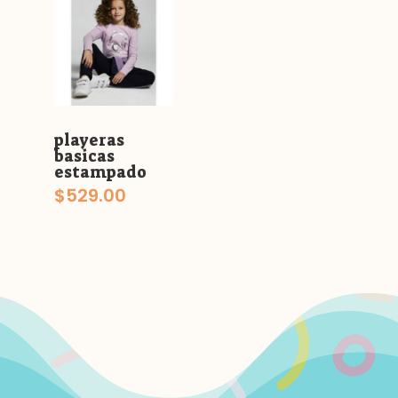
playeras
basicas
estampado
$
529.00