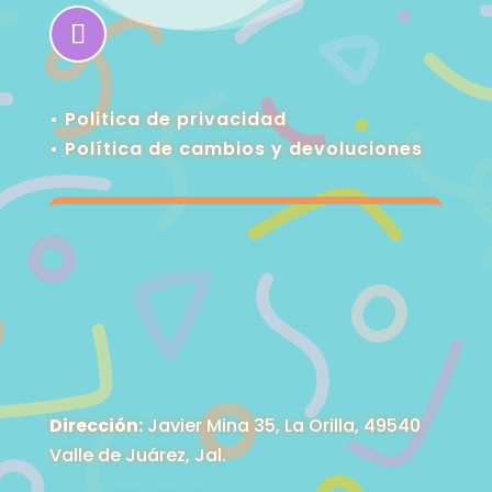
• Politica de privacidad
•
Política de cambios y devoluciones
Dirección:
Javier Mina 35, La Orilla, 49540
Valle de Juárez, Jal.