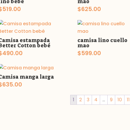
lino bebé
mao
$
519.00
$
625.00
Camisa estampada
camisa lino cuello
Better Cotton bebé
mao
$
490.00
$
599.00
Camisa manga larga
$
635.00
1
2
3
4
…
9
10
11