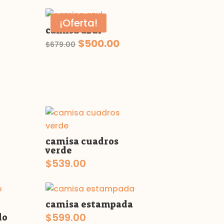
¡Oferta!
camisa azul
El
El
$
500.00
$
679.00
precio
precio
original
actual
era:
es:
$679.00.
$500.00.
camisa cuadros
verde
$
539.00
camisa estampada
$
599.00
lo