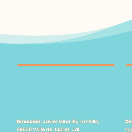
Dirección:
Javier Mina 35, La Orilla,
Di
49540 Valle de Juárez, Jal.
In