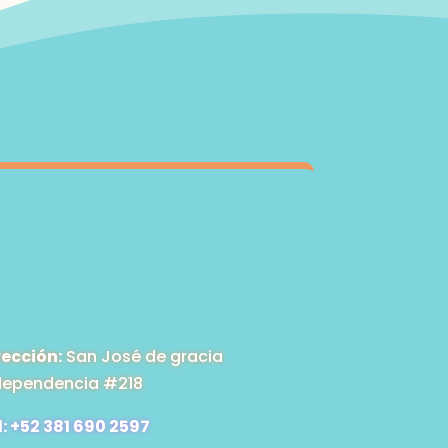
rección:
San José de gracia
dependencia #218
l: +52 381 690 2597