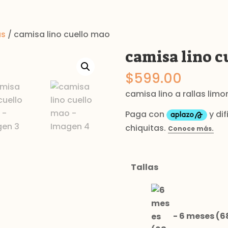
as
/ camisa lino cuello mao
camisa lino c
$
599.00
camisa lino a rallas limo
Tallas
-
6 meses (6