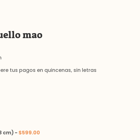
uello mao
n
8 cm)
-
$
599.00