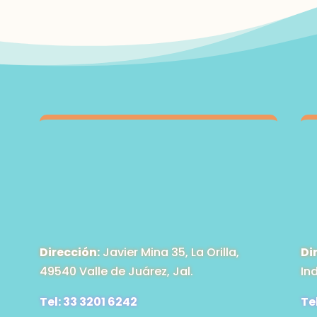
Dirección:
Javier Mina 35, La Orilla,
Di
49540 Valle de Juárez, Jal.
In
Tel: 33 3201 6242
Te