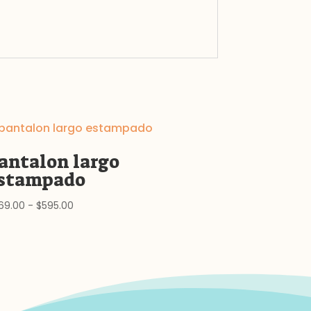
antalon largo
stampado
Rango
69.00
-
$
595.00
de
precios:
desde
$569.00
hasta
$595.00