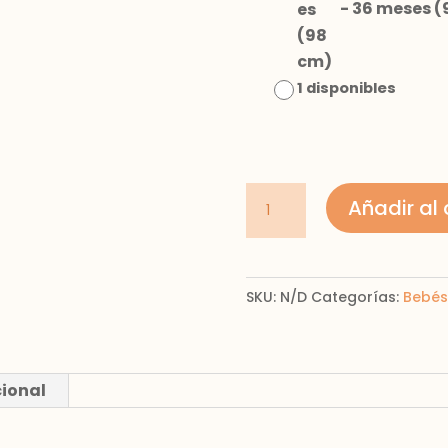
-
36 meses (
1 disponibles
camisa
Añadir al 
lino
cuello
mao
SKU:
N/D
Categorías:
Bebés
cantidad
cional