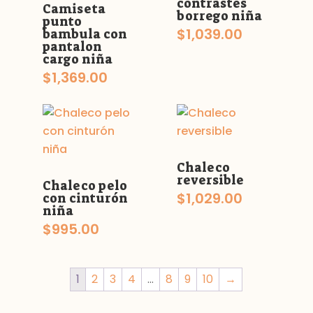
contrastes
Camiseta
borrego niña
punto
$
1,039.00
bambula con
pantalon
cargo niña
$
1,369.00
Chaleco
reversible
Chaleco pelo
$
1,029.00
con cinturón
niña
$
995.00
1
2
3
4
…
8
9
10
→