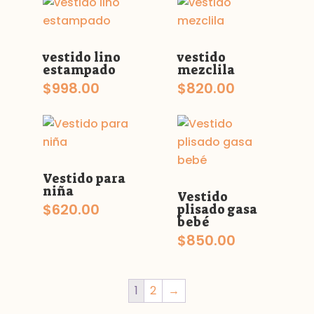
vestido lino
vestido
estampado
mezclila
$
998.00
$
820.00
Vestido para
niña
Vestido
$
620.00
plisado gasa
bebé
$
850.00
1
2
→