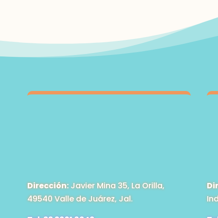
$595.00
Dirección:
Javier Mina 35, La Orilla,
Di
49540 Valle de Juárez, Jal.
In