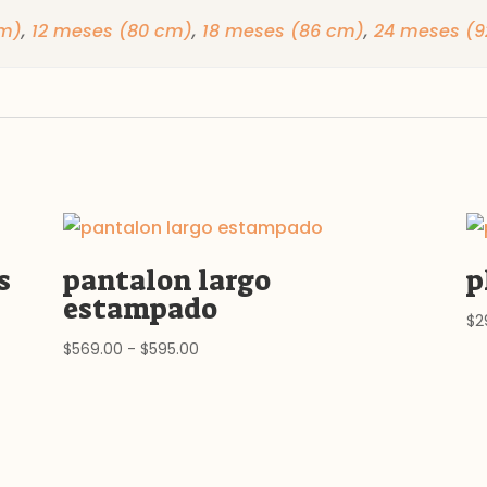
cm)
,
12 meses (80 cm)
,
18 meses (86 cm)
,
24 meses (9
s
pantalon largo
p
estampado
$
2
Rango
$
569.00
-
$
595.00
de
precios:
desde
$569.00
hasta