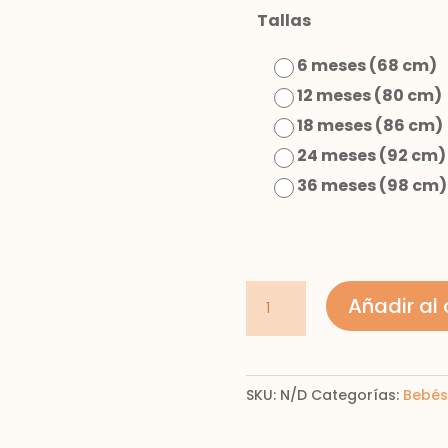
Tallas
6 meses (68 cm)
12 meses (80 cm)
18 meses (86 cm)
24 meses (92 cm)
36 meses (98 cm)
Vestido
Añadir al 
guipur
bebé
cantidad
SKU:
N/D
Categorías:
Bebés