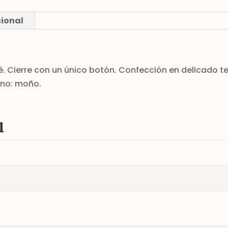
cional
 Cierre con un único botón. Confección en delicado te
rno: moño.
l