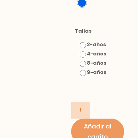
Tallas
2-años
4-años
8-años
9-años
camisa
cuadros
cantidad
Añadir al
carrito