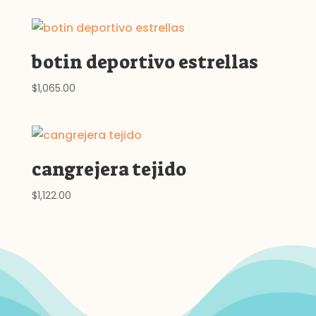
precios:
desde
$1,090.00
botin deportivo estrellas
hasta
$1,149.00
$
1,065.00
cangrejera tejido
$
1,122.00