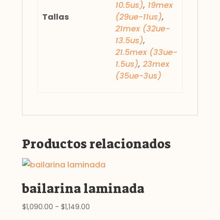
10.5us)
,
19mex
Tallas
(29ue-11us)
,
21mex (32ue-
13.5us)
,
21.5mex (33ue-
1.5us)
,
23mex
(35ue-3us)
Productos relacionados
bailarina laminada
Rango
$
1,090.00
-
$
1,149.00
de