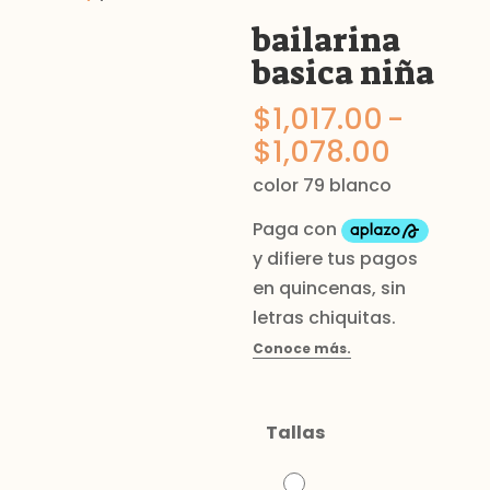
bailarina
basica niña
$
1,017.00
-
Rango
$
1,078.00
de
color 79 blanco
precios
desde
$1,017
hasta
$1,078
Tallas