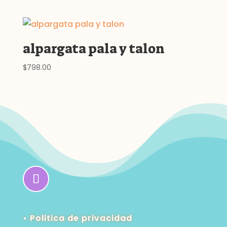
de
precios:
desde
$1,300.00
alpargata pala y talon
hasta
$1,395.00
$
798.00
• Politica de privacidad