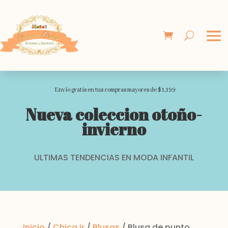
Envio gratis en tus compras mayores de $1,199
Nueva coleccion otoño-
invierno
ULTIMAS TENDENCIAS EN MODA INFANTIL
Inicio
/
Chica jr
/
Blusas
/ Blusa de punto