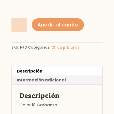
Blusa
Añadir al carrito
de
punto
estampado
SKU:
N/D
Categorías:
Chica jr
,
Blusas
para
chica
cantidad
Descripción
Información adicional
Descripción
Color 18 Garbanzo