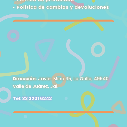
•
Política de cambios y devoluciones
Dirección:
Javier Mina 35, La Orilla, 49540
Valle de Juárez, Jal.
Tel: 33 3201 6242