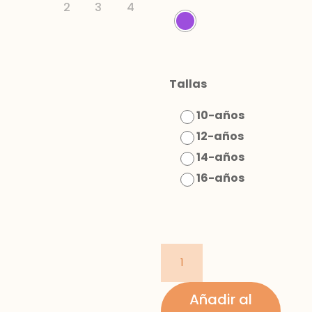
Tallas
10-años
12-años
14-años
16-años
Blusa
estampada
chica
Añadir al
cantidad