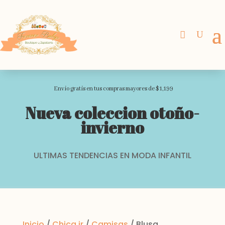
Envio gratis en tus compras mayores de $1,199
Nueva coleccion otoño-
invierno
ULTIMAS TENDENCIAS EN MODA INFANTIL
Inicio
/
Chica jr
/
Camisas
/ Blusa