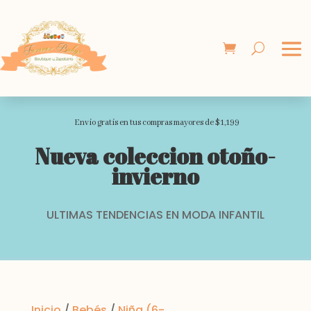
Envio gratis en tus compras mayores de $1,199
Nueva coleccion otoño-
invierno
ULTIMAS TENDENCIAS EN MODA INFANTIL
Inicio
/
Bebés
/
Niña (6-