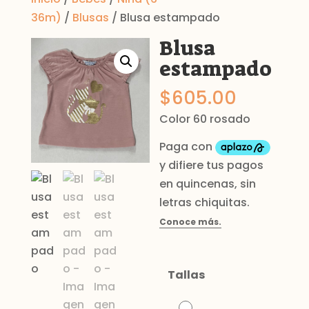
36m)
/
Blusas
/ Blusa estampado
Blusa
estampado
$
605.00
Color 60 rosado
Tallas