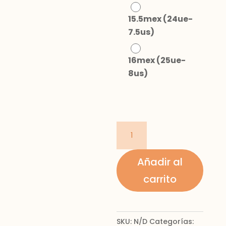
15.5mex (24ue-
7.5us)
16mex (25ue-
8us)
Botín
Chelsea
bebé
Añadir al
cantidad
carrito
SKU:
N/D
Categorías: