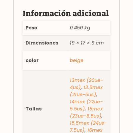
Información adicional
Peso
0.450 kg
Dimensiones
19 × 17 × 9 cm
color
beige
13mex (20ue-
4us)
,
13.5mex
(21ue-5us)
,
14mex (22ue-
Tallas
5.5us)
,
15mex
(23ue-6.5us)
,
15.5mex (24ue-
7.5us)
,
16mex