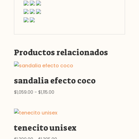
Productos relacionados
sandalia efecto coco
Rango
$
1,059.00
-
$
1,115.00
de
precios:
desde
$1,059.00
tenecito unisex
hasta
$1,115.00