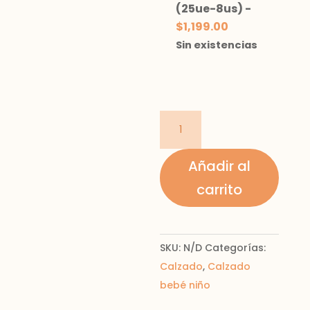
(25ue-8us)
-
$
1,199.00
Sin existencias
Botín
puntera
goma
Añadir al
bebé
carrito
niño
cantidad
SKU:
N/D
Categorías:
Calzado
,
Calzado
bebé niño