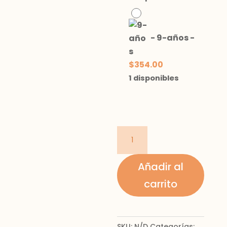
-
9-años
-
$
354.00
1 disponibles
Playera
manga
larga
Añadir al
cantidad
carrito
SKU:
N/D
Categorías: