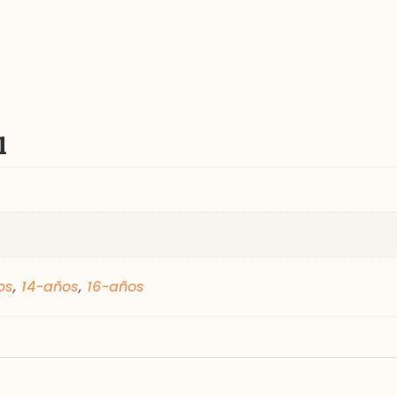
l
os
,
14-años
,
16-años