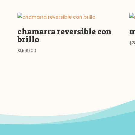
chamarra reversible con
m
brillo
$
2
$
1,599.00