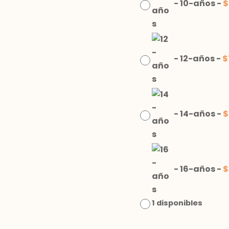
-
10-años
-
$
-
12-años
-
$
-
14-años
-
$
-
16-años
-
$
1 disponibles