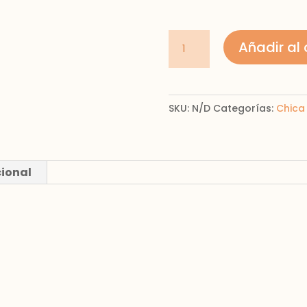
camisa
Añadir al 
para
chica
cantidad
SKU:
N/D
Categorías:
Chica 
cional