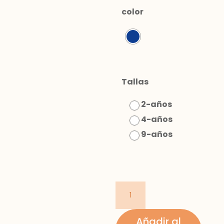
color
Tallas
2-años
4-años
9-años
camisa
vestir
marino
Añadir al