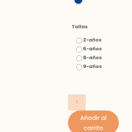
Tallas
2-años
6-años
8-años
9-años
Chándal
skate
niño
Añadir al
cantidad
carrito