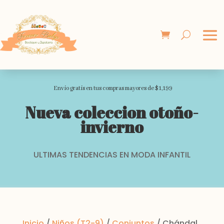
Envio gratis en tus compras mayores de $1,199
Nueva coleccion otoño-
invierno
ULTIMAS TENDENCIAS EN MODA INFANTIL
Inicio
/
Niños (T2-9)
/
Conjuntos
/ Chándal