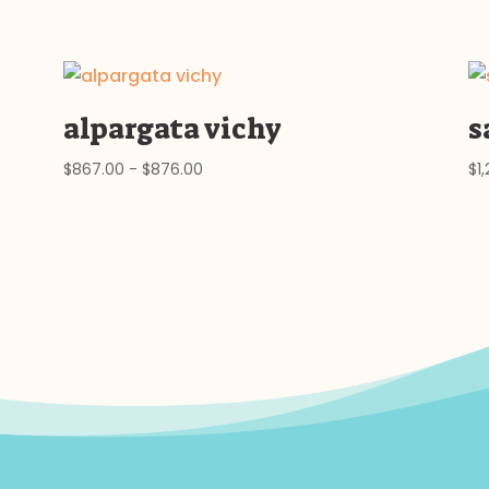
alpargata vichy
s
Rango
$
867.00
-
$
876.00
$
1
de
precios:
desde
$867.00
hasta
$876.00