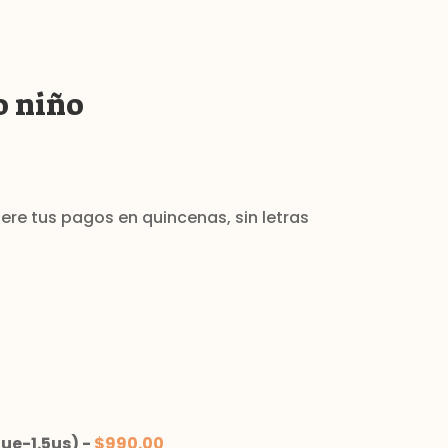
o niño
ue-1.5us)
-
$
990.00