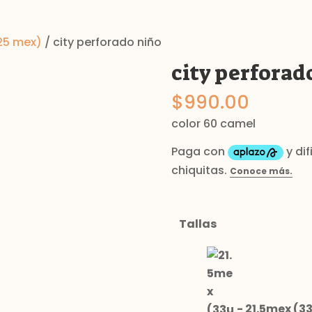
25 mex)
/ city perforado niño
city perforad
$
990.00
color 60 camel
Tallas
-
21.5mex (33