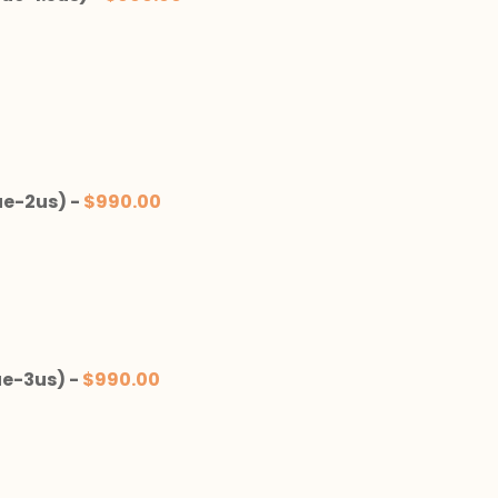
ue-2us)
-
$
990.00
ue-3us)
-
$
990.00