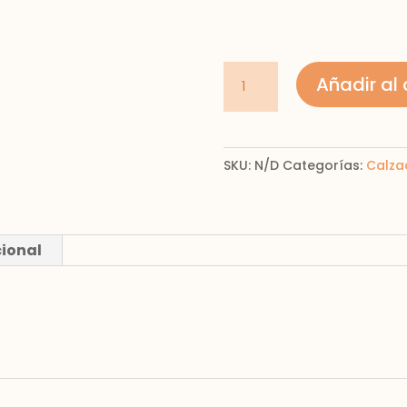
city
Añadir al 
perforado
niño
cantidad
SKU:
N/D
Categorías:
Calza
cional