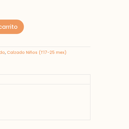
carrito
do
,
Calzado Niños (T17-25 mex)