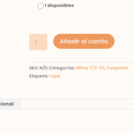
1 disponibles
Conjunto
Añadir al carrito
leggings
de
lunares
SKU:
N/D
Categorías:
Niñas (T2-9)
,
Conjuntos
para
Etiqueta:
ropa
niña
cantidad
cional