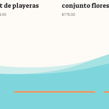
t de playeras
conjunto flore
9.00
$
775.00