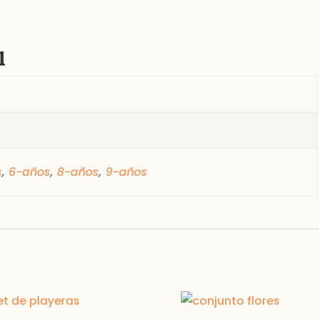
l
s
,
6-años
,
8-años
,
9-años