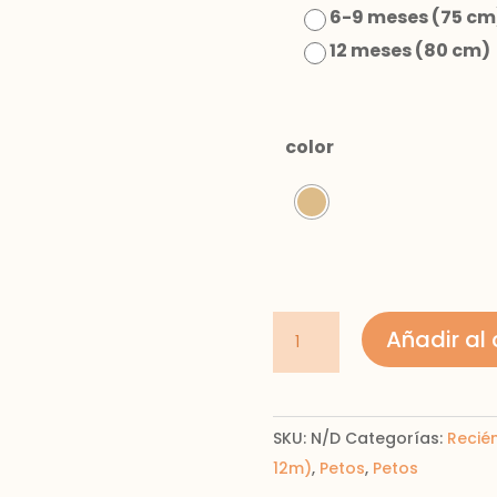
6-9 meses (75 cm
12 meses (80 cm)
color
Conjunto
Añadir al 
peto
tricot
y
SKU:
N/D
Categorías:
Recié
camiseta
12m)
,
Petos
,
Petos
recién