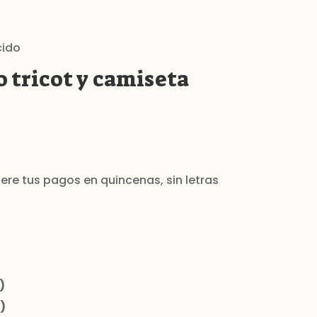
cido
 tricot y camiseta
o
)
)