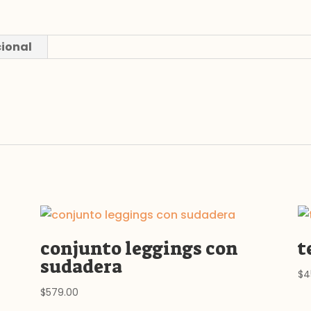
nacido
cantidad
cional
conjunto leggings con
t
sudadera
$
4
$
579.00