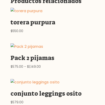
Productos relacionados
torera purpura
$
550.00
Pack 2 pijamas
Rango
$
575.00
-
$
1,149.00
de
precios:
desde
$575.00
conjunto leggings osito
hasta
$1,149.00
$
579.00