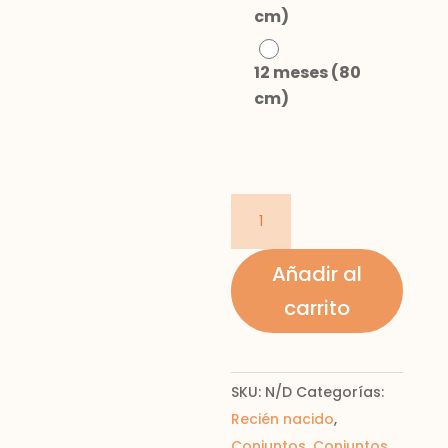
cm)
12 meses (80
cm)
Conjunto
polaina
y
Añadir al
jersey
carrito
tricot
recién
nacido
SKU:
N/D
Categorías:
cantidad
Recién nacido
,
Conjuntos
,
Conjuntos
,