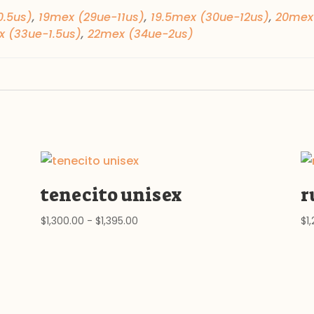
0.5us)
,
19mex (29ue-11us)
,
19.5mex (30ue-12us)
,
20mex 
x (33ue-1.5us)
,
22mex (34ue-2us)
tenecito unisex
r
Rango
$
1,300.00
-
$
1,395.00
$
1
de
precios:
desde
$1,300.00
hasta