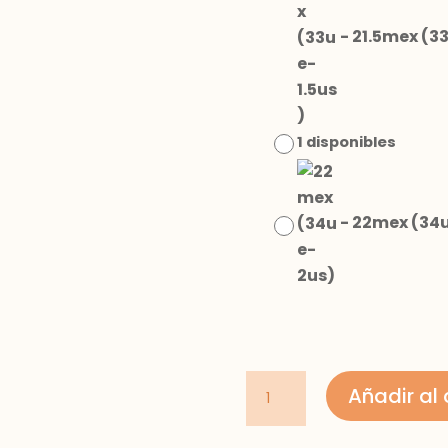
-
21.5mex (33
1 disponibles
-
22mex (34
deportivo
Añadir al 
casual
cantidad