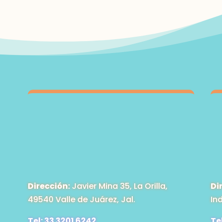
$1,395.00
Dirección:
Javier Mina 35, La Orilla,
Di
49540 Valle de Juárez, Jal.
In
Tel: 33 3201 6242
Te