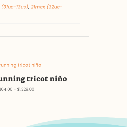
(31ue-13us)
,
21mex (32ue-
unning tricot niño
Rango
,264.00
-
$
1,329.00
de
precios:
desde
$1,264.00
hasta