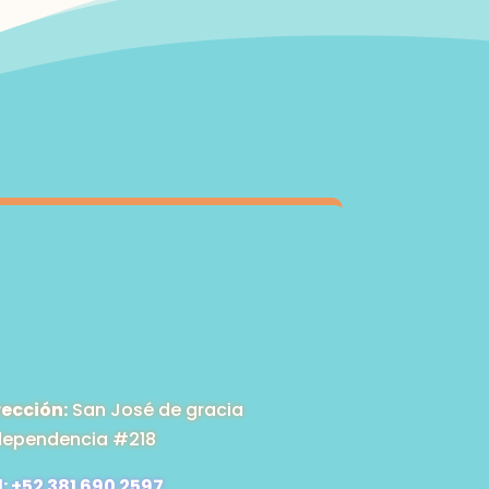
$1,329.00
rección:
San José de gracia
dependencia #218
l: +52 381 690 2597