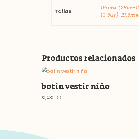
18mex (28ue-1
Tallas
13.5us)
,
21.5me
Productos relacionados
botin vestir niño
$
1,430.00