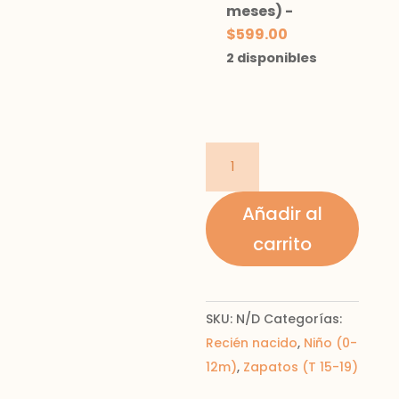
meses)
-
$
599.00
2 disponibles
deportivo
con
suela
Añadir al
cantidad
carrito
SKU:
N/D
Categorías:
Recién nacido
,
Niño (0-
12m)
,
Zapatos (T 15-19)