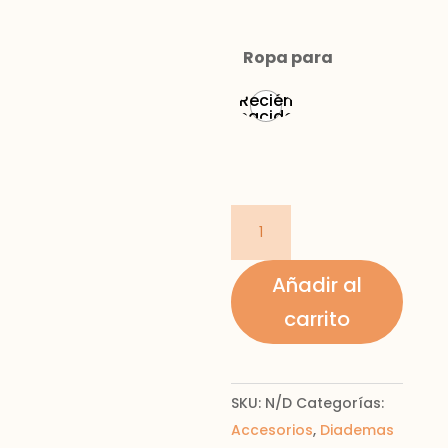
Ropa para
Recién
nacido
diadema
nudo
cantidad
Añadir al
carrito
SKU:
N/D
Categorías:
Accesorios
,
Diademas