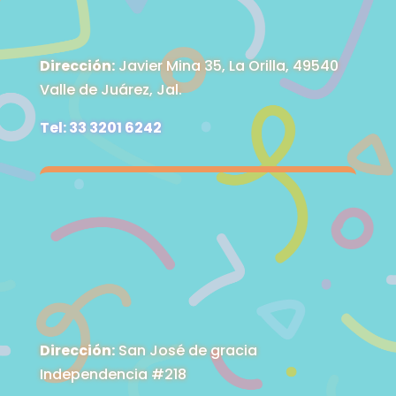
Dirección:
Javier Mina 35, La Orilla, 49540
Valle de Juárez, Jal.
Tel: 33 3201 6242
Dirección:
San José de gracia
Independencia #218