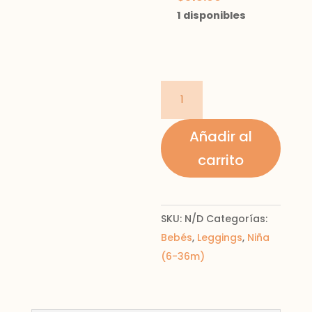
1 disponibles
Leggins
de
vestir
Añadir al
gris
carrito
cantidad
SKU:
N/D
Categorías:
Bebés
,
Leggings
,
Niña
(6-36m)