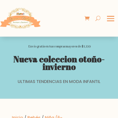
Envio gratis en tus compras mayores de $1,199
Nueva coleccion otoño-
invierno
ULTIMAS TENDENCIAS EN MODA INFANTIL
Inicio
/
Bebés
/
Niña (6-