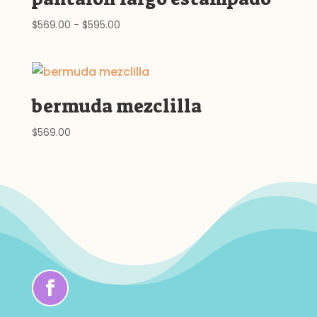
Rango
$
569.00
-
$
595.00
de
precios:
desde
$569.00
bermuda mezclilla
hasta
$595.00
$
569.00