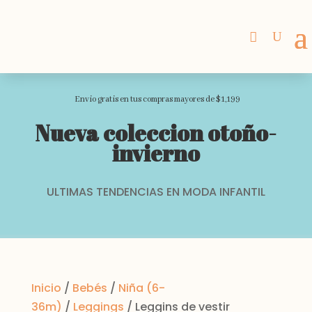
Envio gratis en tus compras mayores de $1,199
Nueva coleccion otoño-
invierno
ULTIMAS TENDENCIAS EN MODA INFANTIL
Inicio
/
Bebés
/
Niña (6-
36m)
/
Leggings
/ Leggins de vestir