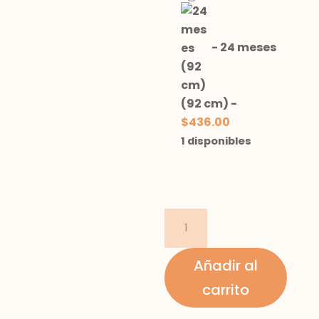
-
24 meses
(92 cm)
-
$
436.00
1 disponibles
Leggins
de
vestir
Añadir al
cantidad
carrito