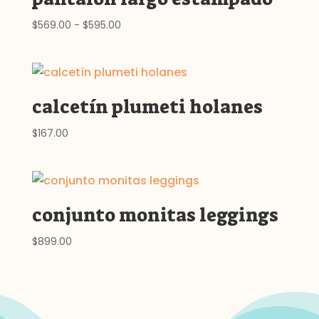
Rango
$
569.00
-
$
595.00
de
precios:
desde
$569.00
calcetín plumeti holanes
hasta
$595.00
$
167.00
conjunto monitas leggings
$
899.00