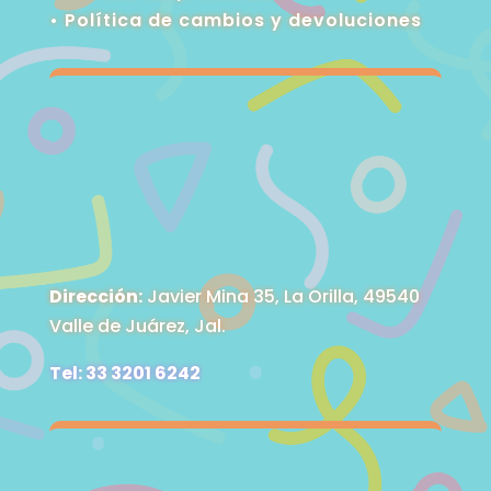
•
Política de cambios y devoluciones
Dirección:
Javier Mina 35, La Orilla, 49540
Valle de Juárez, Jal.
Tel: 33 3201 6242