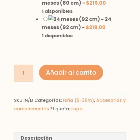
meses (80 cm)
-
$
219.00
1 disponibles
-
24
meses (92 cm)
-
$
219.00
1 disponibles
medias
Añadir al carrito
de
niña
cantidad
SKU:
N/D
Categorías:
Niña (6-36m)
,
Accesorios y
complementos
Etiqueta:
ropa
Descripción