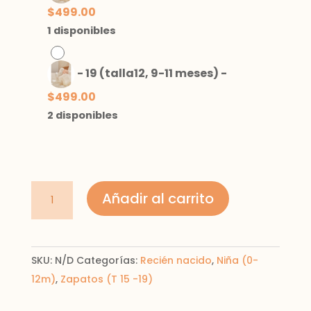
$
499.00
1 disponibles
-
19 (talla12, 9-11 meses)
-
$
499.00
2 disponibles
mercedita
Añadir al carrito
con
flor
cantidad
SKU:
N/D
Categorías:
Recién nacido
,
Niña (0-
12m)
,
Zapatos (T 15 -19)