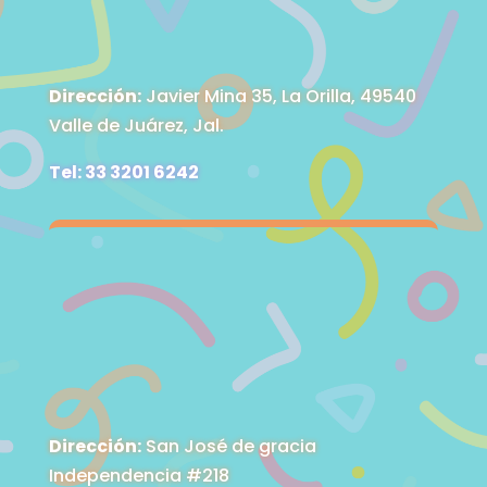
Dirección:
Javier Mina 35, La Orilla, 49540
Valle de Juárez, Jal.
Tel: 33 3201 6242
Dirección:
San José de gracia
Independencia #218