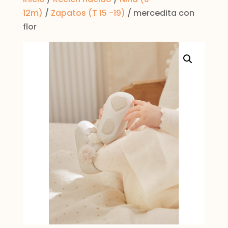
12m)
/
Zapatos (T 15 -19)
/ mercedita con
flor