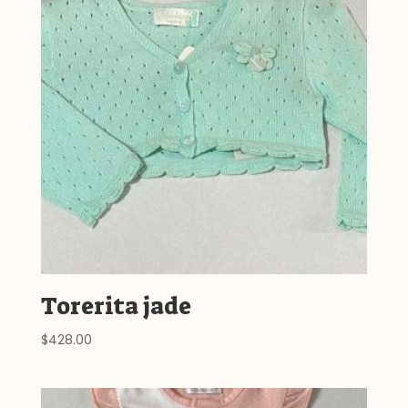
Torerita jade
$
428.00