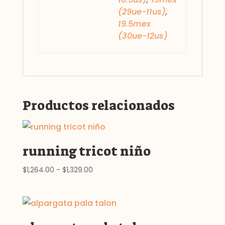
(29ue-11us)
,
19.5mex
(30ue-12us)
Productos relacionados
running tricot niño
Rango
$
1,264.00
-
$
1,329.00
de
precios:
desde
$1,264.00