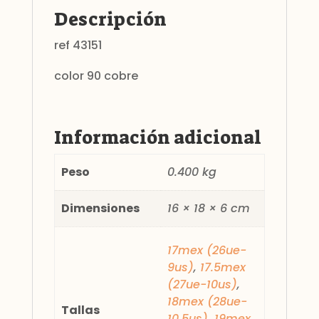
Descripción
ref 43151
color 90 cobre
Información adicional
Peso
0.400 kg
Dimensiones
16 × 18 × 6 cm
17mex (26ue-
9us)
,
17.5mex
(27ue-10us)
,
18mex (28ue-
Tallas
10.5us)
,
19mex