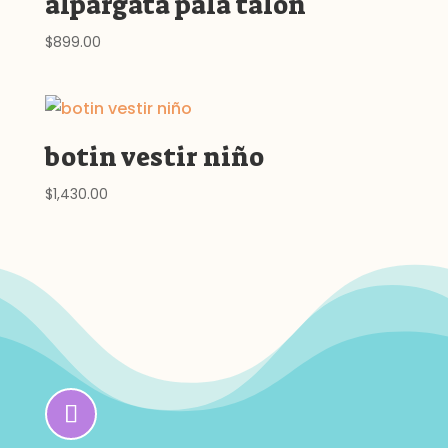
alpargata pala talon
hasta
$1,329.00
$
899.00
botin vestir niño
$
1,430.00