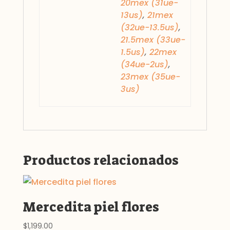
20mex (31ue-
13us)
,
21mex
(32ue-13.5us)
,
21.5mex (33ue-
1.5us)
,
22mex
(34ue-2us)
,
23mex (35ue-
3us)
Productos relacionados
Mercedita piel flores
$
1,199.00