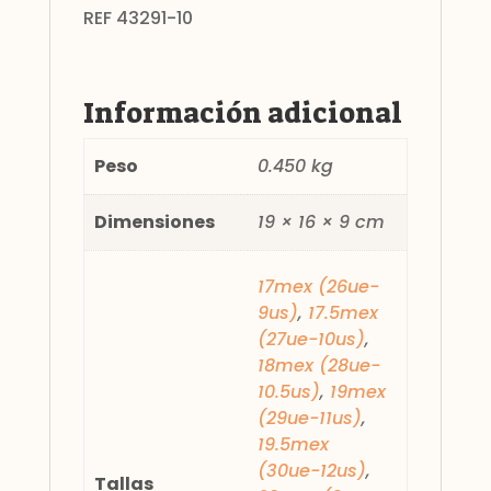
REF 43291-10
Información adicional
Peso
0.450 kg
Dimensiones
19 × 16 × 9 cm
17mex (26ue-
9us)
,
17.5mex
(27ue-10us)
,
18mex (28ue-
10.5us)
,
19mex
(29ue-11us)
,
19.5mex
(30ue-12us)
,
Tallas