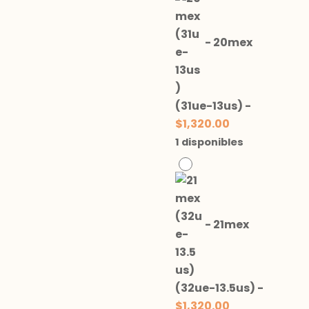
-
20mex
(31ue-13us)
-
$
1,320.00
1 disponibles
-
21mex
(32ue-13.5us)
-
$
1,320.00