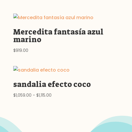
Mercedita fantasía azul
marino
$
919.00
sandalia efecto coco
Rango
$
1,059.00
-
$
1,115.00
de
precios:
desde
$1,059.00
hasta