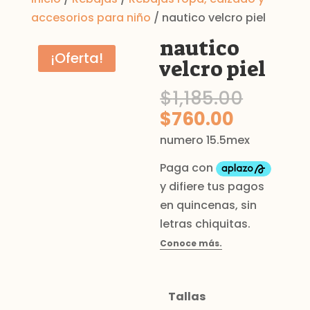
accesorios para niño
/ nautico velcro piel
nautico
¡Oferta!
velcro piel
El
$
1,185.00
precio
El
$
760.00
origin
precio
numero 15.5mex
era:
actual
$1,185
es:
$760.00
Tallas