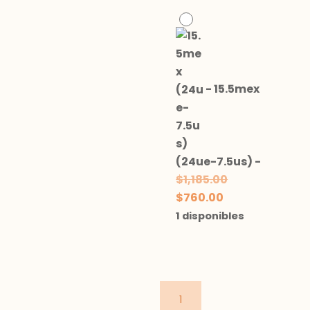
-
15.5mex
(24ue-7.5us)
-
El
$
1,185.00
El
precio
$
760.00
precio
original
1 disponibles
actual
era:
es:
$1,185.00.
$760.00.
nautico
velcro