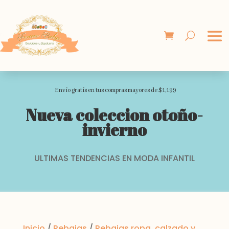
Envio gratis en tus compras mayores de $1,199
Nueva coleccion otoño-
invierno
ULTIMAS TENDENCIAS EN MODA INFANTIL
Inicio
/
Rebajas
/
Rebajas ropa, calzado y