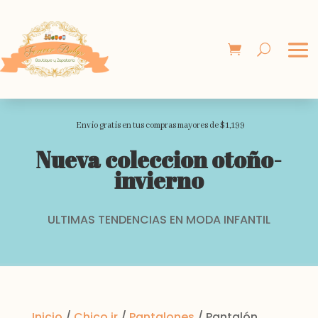
Envio gratis en tus compras mayores de $1,199
Nueva coleccion otoño-
invierno
ULTIMAS TENDENCIAS EN MODA INFANTIL
Inicio
/
Chico jr
/
Pantalones
/ Pantalón