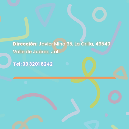
Dirección:
Javier Mina 35, La Orilla, 49540
Valle de Juárez, Jal.
Tel: 33 3201 6242