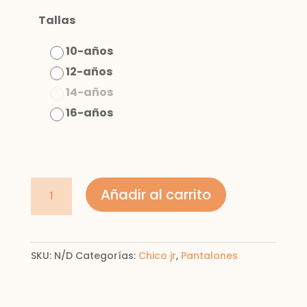
Tallas
10-años
12-años
14-años
16-años
Pantalón
Añadir al carrito
mezclilla
skinny
fit
SKU:
N/D
Categorías:
Chico jr
,
Pantalones
con
algodón
sostenible