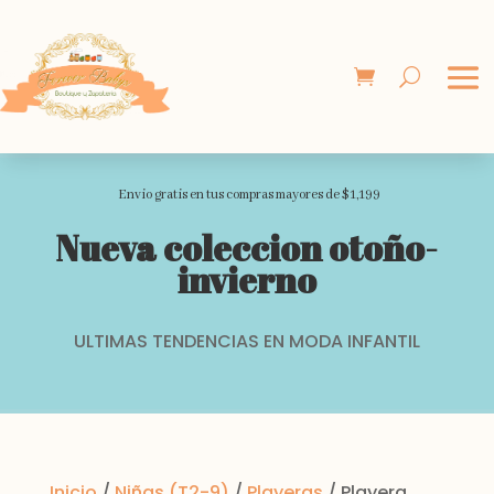
Envio gratis en tus compras mayores de $1,199
Nueva coleccion otoño-
invierno
ULTIMAS TENDENCIAS EN MODA INFANTIL
Inicio
/
Niñas (T2-9)
/
Playeras
/ Playera