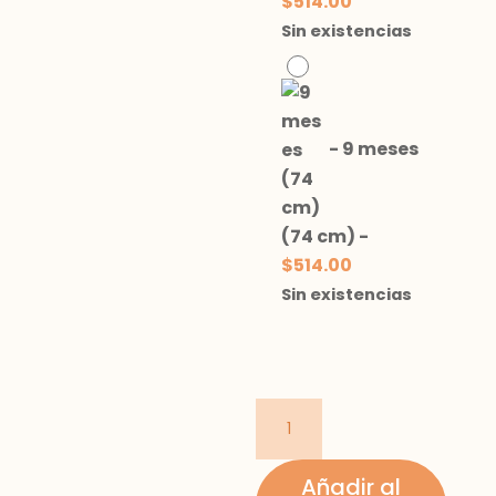
$
514.00
Sin existencias
-
9 meses
(74 cm)
-
$
514.00
Sin existencias
Playera
manga
corta
Añadir al