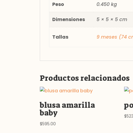
Peso
0.450 kg
Dimensiones
5 × 5 × 5 cm
Tallas
9 meses (74 c
Productos relacionados
blusa amarilla
po
baby
$
52
$
595.00