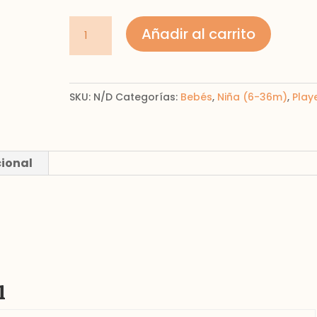
Playera
Añadir al carrito
manga
larga
cantidad
SKU:
N/D
Categorías:
Bebés
,
Niña (6-36m)
,
Play
cional
l