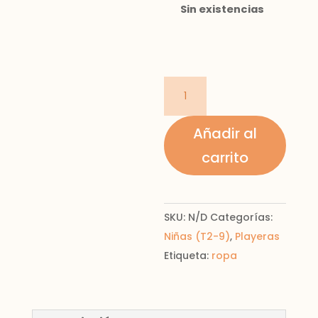
Sin existencias
Playera
manga
larga
Añadir al
con
carrito
gráfica
para
niña
SKU:
N/D
Categorías:
ECOFRIENDS
Niñas (T2-9)
,
Playeras
cantidad
Etiqueta:
ropa