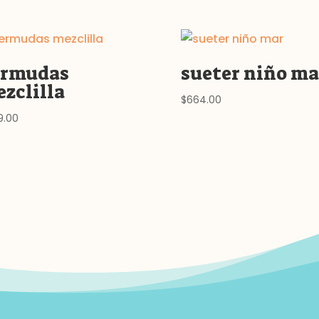
ermudas
sueter niño ma
zclilla
$
664.00
9.00