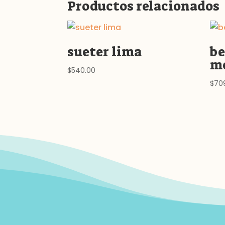
Productos relacionados
sueter lima
b
me
$
540.00
$
70