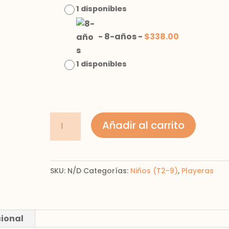
1 disponibles
-
8-años
-
$
338.00
1 disponibles
Playera
Añadir al carrito
niño
long
sleeve
SKU:
N/D
Categorías:
Niños (T2-9)
,
Playeras
cantidad
cional