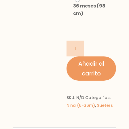
36 meses (98
cm)
Rebeca
volante
tricot
Añadir al
bebé
carrito
cantidad
SKU:
N/D
Categorías:
Niña (6-36m)
,
Sueters