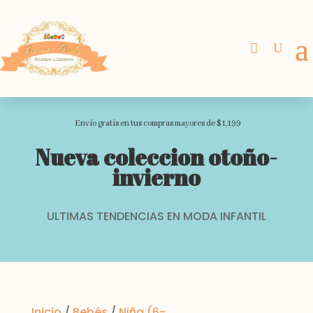
Envio gratis en tus compras mayores de $1,199
Nueva coleccion otoño-
invierno
ULTIMAS TENDENCIAS EN MODA INFANTIL
Inicio
/
Bebés
/
Niña (6-