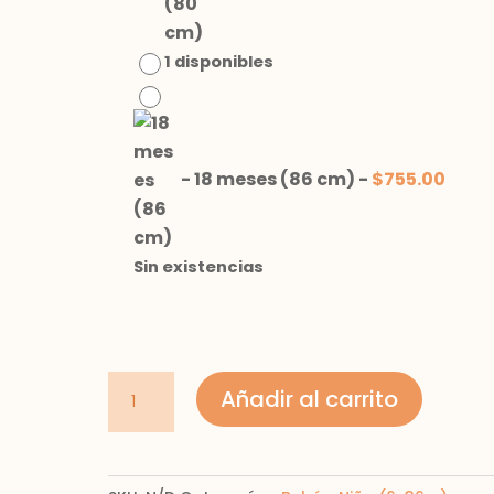
1 disponibles
-
18 meses (86 cm)
-
$
755.00
Sin existencias
Sudadera
Añadir al carrito
reversible
cantidad