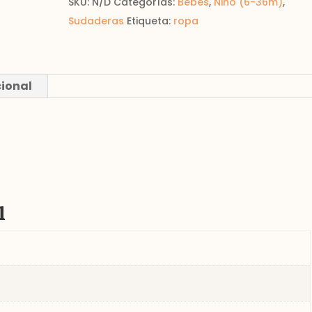
SKU:
N/D
Categorías:
Bebés
,
Niño (6-36m)
,
Sudaderas
Etiqueta:
ropa
cional
l