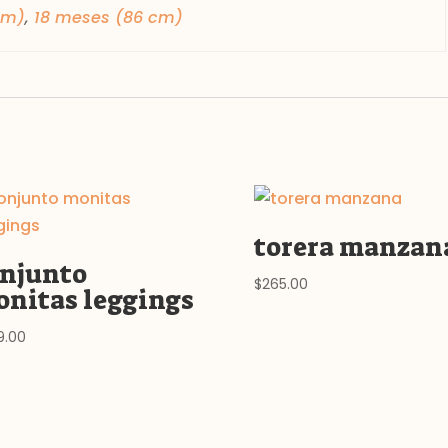
cm)
,
18 meses (86 cm)
torera manzan
njunto
$
265.00
nitas leggings
9.00