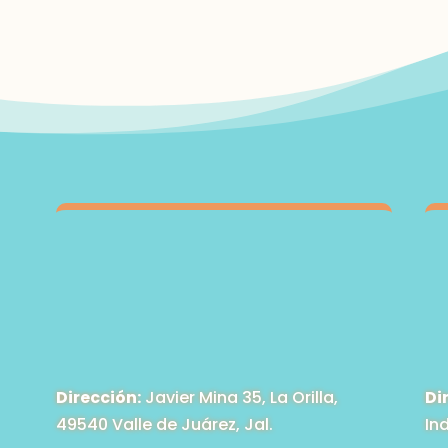
Dirección:
Javier Mina 35, La Orilla,
Di
49540 Valle de Juárez, Jal.
In