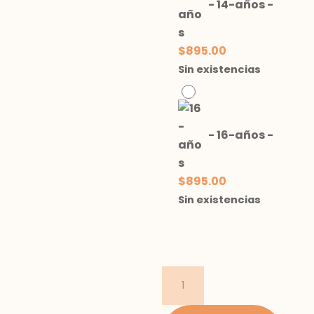
-
14-años
-
$
895.00
Sin existencias
-
16-años
-
$
895.00
Sin existencias
suéter
con
estrellas