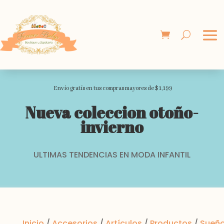
Envio gratis en tus compras mayores de $1,199
Nueva coleccion otoño-
invierno
ULTIMAS TENDENCIAS EN MODA INFANTIL
Inicio
/
Accesorios
/
Artículos
/
Productos
/
Sueñ