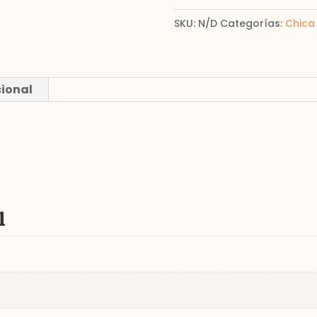
cantidad
SKU:
N/D
Categorías:
Chica 
cional
l