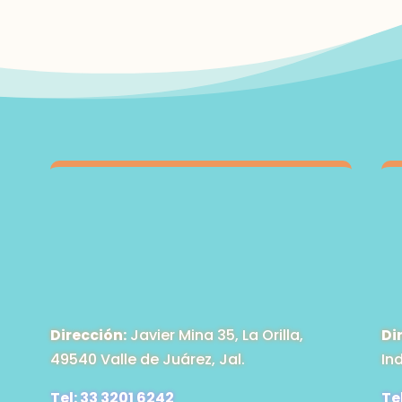
Dirección:
Javier Mina 35, La Orilla,
Di
49540 Valle de Juárez, Jal.
In
Tel: 33 3201 6242
Te