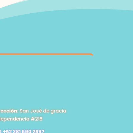
rección:
San José de gracia
dependencia #218
l: +52 381 690 2597