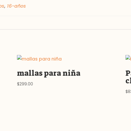
os
,
16-años
mallas para niña
P
c
$
299.00
$
8