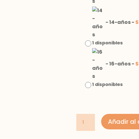
-
14-años
-
$
1 disponibles
-
16-años
-
$
1 disponibles
vestido
Añadir al 
rayas
chica