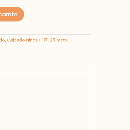
carrito
do
,
Calzado Niños (T17-25 mex)