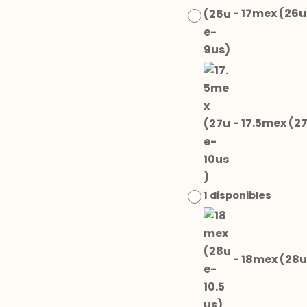
-
17mex (26u
-
17.5mex (2
1 disponibles
-
18mex (28u