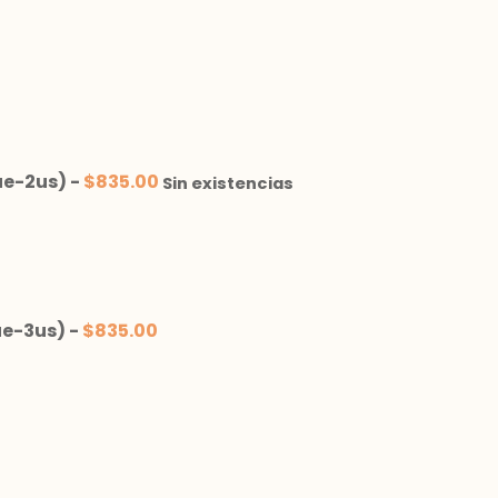
ue-2us)
-
$
835.00
Sin existencias
ue-3us)
-
$
835.00