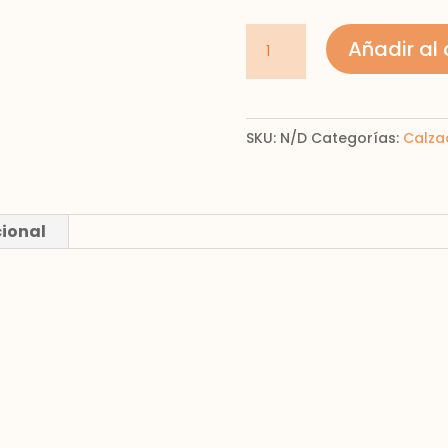
Zapatilla
Añadir al 
de
casa
fieltro
SKU:
N/D
Categorías:
Calza
niño
cantidad
cional