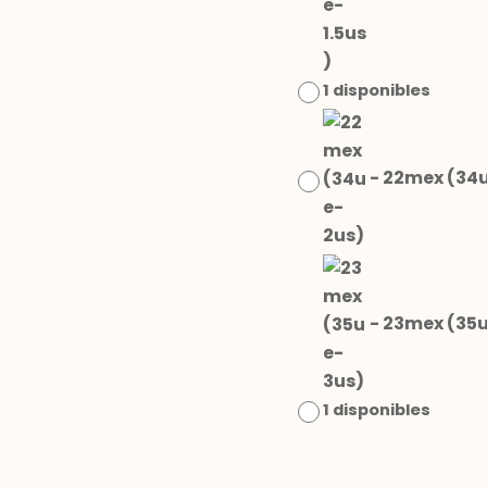
1 disponibles
-
22mex (34
-
23mex (35
1 disponibles