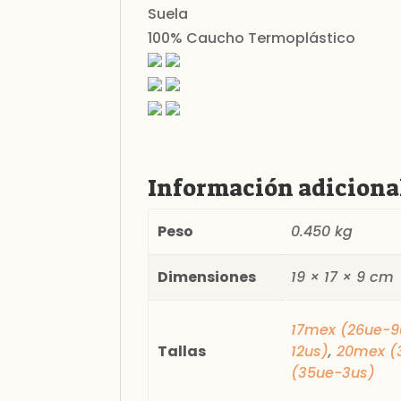
Suela
100% Caucho Termoplástico
Información adiciona
Peso
0.450 kg
Dimensiones
19 × 17 × 9 cm
17mex (26ue-9
Tallas
12us)
,
20mex (
(35ue-3us)