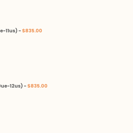
e-11us)
-
$
835.00
0ue-12us)
-
$
835.00