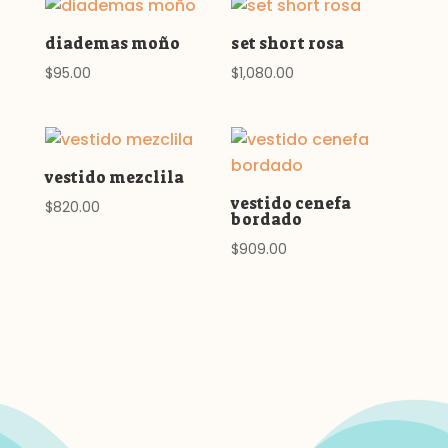
diademas moño
set short rosa
$
95.00
$
1,080.00
vestido mezclila
vestido cenefa
$
820.00
bordado
$
909.00