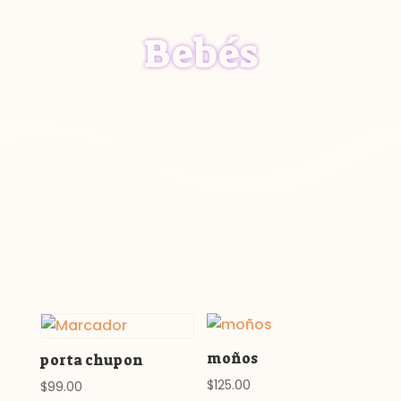
Bebés
moños
porta chupon
$
125.00
$
99.00