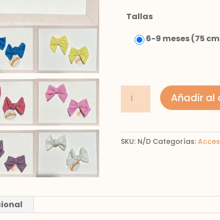
Tallas
6-9 meses (75 cm
moños
Añadir al 
cantidad
SKU:
N/D
Categorías:
Acces
cional