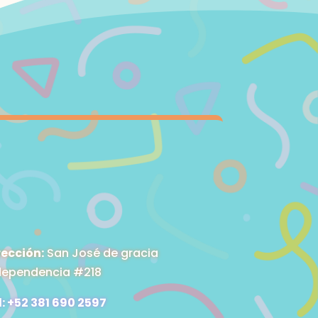
rección:
San José de gracia
dependencia #218
l: +52 381 690 2597