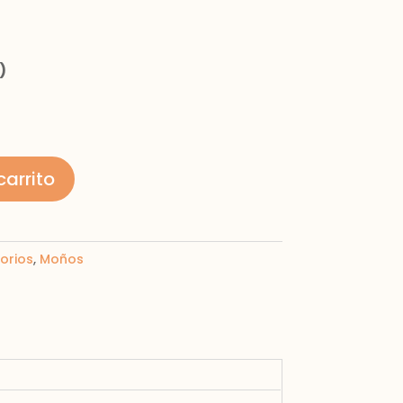
)
carrito
orios
,
Moños