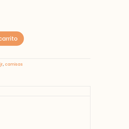
carrito
jr
,
camisas