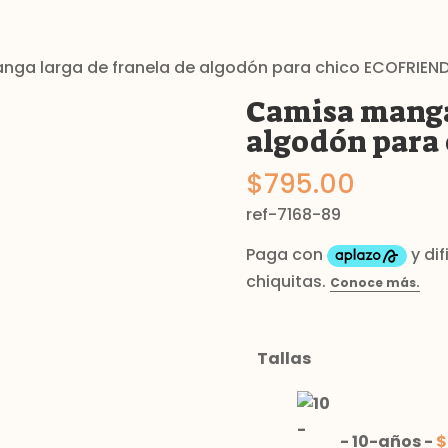
ga larga de franela de algodón para chico ECOFRIEN
Camisa manga 
algodón para
$
795.00
ref-7168-89
Tallas
-
10-años
-
$