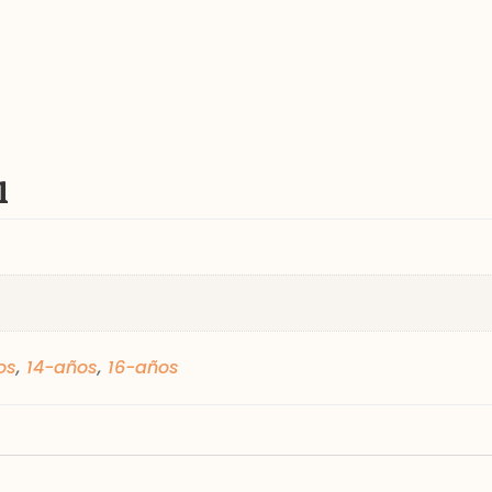
l
os
,
14-años
,
16-años