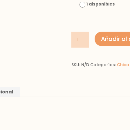
1 disponibles
Camisa
Añadir al 
manga
larga
de
SKU:
N/D
Categorías:
Chico 
franela
de
algodón
para
cional
chico
ECOFRIENDS
cantidad