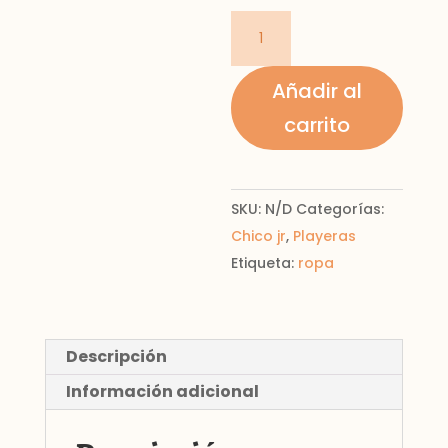
playera
manga
larga
Añadir al
montañas
carrito
cantidad
SKU:
N/D
Categorías:
Chico jr
,
Playeras
Etiqueta:
ropa
Descripción
Información adicional